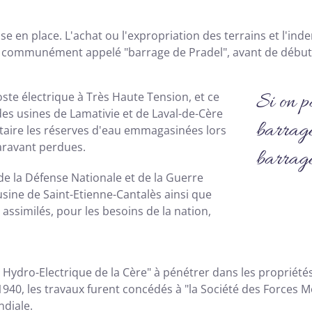
ise en place. L'achat ou l'expropriation des terrains et l'in
, communément appelé "barrage de Pradel", avant de débute
Si on p
oste électrique à Très Haute Tension, et ce
des usines de Lamativie et de Laval-de-Cère
barrage
citaire les réserves d'eau emmagasinées lors
paravant perdues.
barrage
de la Défense Nationale et de la Guerre
usine de Saint-Etienne-Cantalès ainsi que
 assimilés, pour les besoins de la nation,
é Hydro-Electrique de la Cère" à pénétrer dans les propriétés 
1940, les travaux furent concédés à "la Société des Forces Mo
diale.