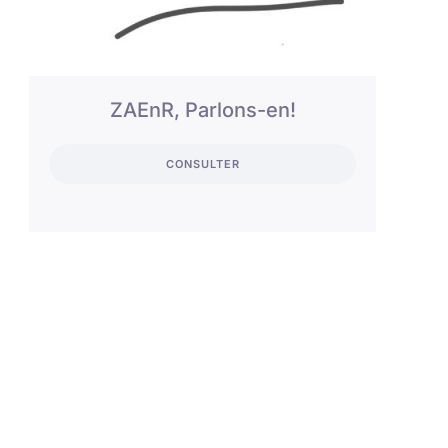
ZAEnR, Parlons-en!
CONSULTER
Attractivité des centres-bourgs
de la Châtaigneraie Cantalienne
! À vous la parole !
CONSULTER